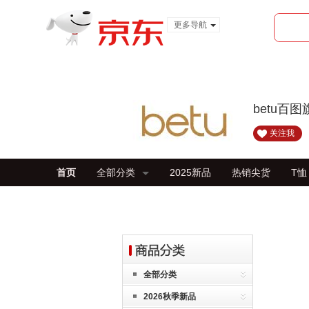
更多导航
服装城
食品
金融
betu百
关注我
首页
全部分类
2025新品
热销尖货
T恤
全部分类
2026秋季新品