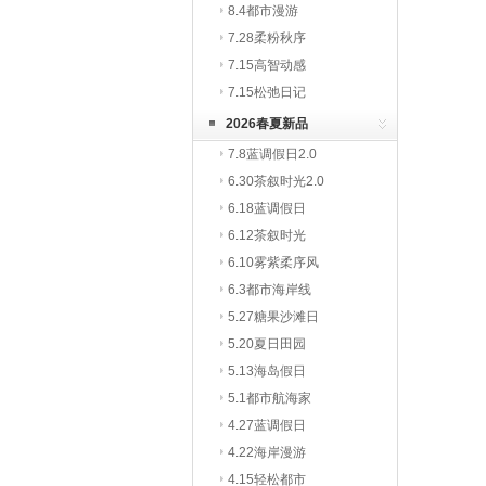
8.4都市漫游
7.28柔粉秋序
7.15高智动感
7.15松弛日记
2026春夏新品
7.8蓝调假日2.0
6.30茶叙时光2.0
6.18蓝调假日
6.12茶叙时光
6.10雾紫柔序风
6.3都市海岸线
5.27糖果沙滩日
5.20夏日田园
5.13海岛假日
5.1都市航海家
4.27蓝调假日
4.22海岸漫游
4.15轻松都市