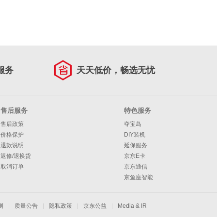
服务
天天低价，畅选无忧
售后服务
特色服务
售后政策
夺宝岛
价格保护
DIY装机
退款说明
延保服务
返修/退换货
京东E卡
取消订单
京东通信
京鱼座智能
测
|
质量公告
|
隐私政策
|
京东公益
|
Media & IR