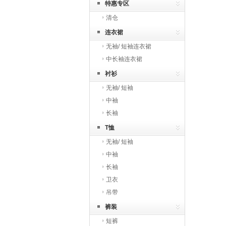
特惠专区
清仓
连衣裙
无袖/ 短袖连衣裙
中长袖连衣裙
衬衫
无袖/ 短袖
中袖
长袖
T恤
无袖/ 短袖
中袖
长袖
卫衣
吊带
裤装
短裤