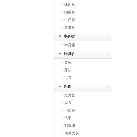
休闲裤
阔腿裤
牛仔裤
背带裤
半身裙
半身裙
针织衫
套头
开衫
毛衣
外套
短外套
风衣
小西装
马甲
羽绒服
毛呢大衣