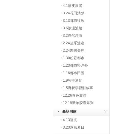
4.1嬉皮浪漫
3.24花田清梦
3.13都市牧歌
3.6浪漫波嬉
3.2自然序曲
2.24盐系漫迹
2.24趣味失序
1.30粉彩都市
1.23都市轻户外
1.16都市田园
1.9智性通勤
1.5野餐季轻甜叙事
12.26春色寰游
12.19新年胶囊系列
商场同款
4.13逐光
3.23逐氧夏日