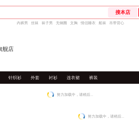
内裤男
丝袜
袜子男
无钢圈
文胸
情侣睡衣
船袜
吊带背心
图旗舰店
针织衫
外套
衬衫
连衣裙
裤装
努力加载中，请稍后...
努力加载中，请稍后...