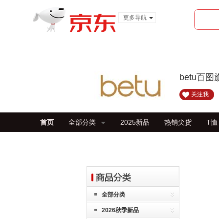
更多导航
服装城
食品
金融
betu百
关注我
首页
全部分类
2025新品
热销尖货
T恤
全部分类
2026秋季新品