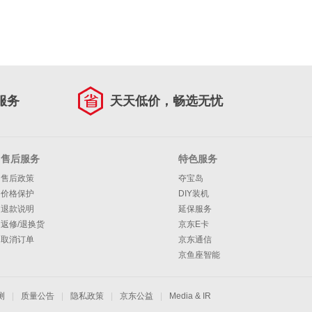
服务
天天低价，畅选无忧
售后服务
特色服务
售后政策
夺宝岛
价格保护
DIY装机
退款说明
延保服务
返修/退换货
京东E卡
取消订单
京东通信
京鱼座智能
测
|
质量公告
|
隐私政策
|
京东公益
|
Media & IR