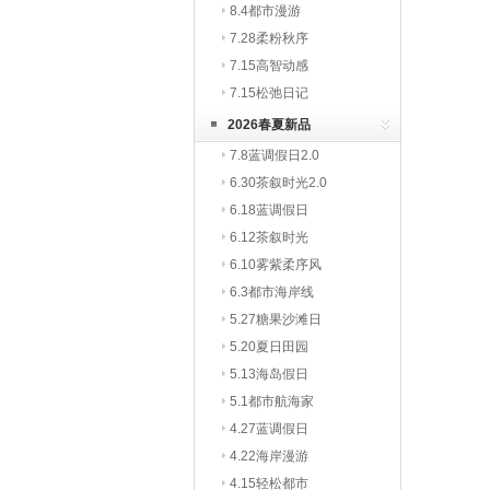
8.4都市漫游
7.28柔粉秋序
7.15高智动感
7.15松弛日记
2026春夏新品
7.8蓝调假日2.0
6.30茶叙时光2.0
6.18蓝调假日
6.12茶叙时光
6.10雾紫柔序风
6.3都市海岸线
5.27糖果沙滩日
5.20夏日田园
5.13海岛假日
5.1都市航海家
4.27蓝调假日
4.22海岸漫游
4.15轻松都市