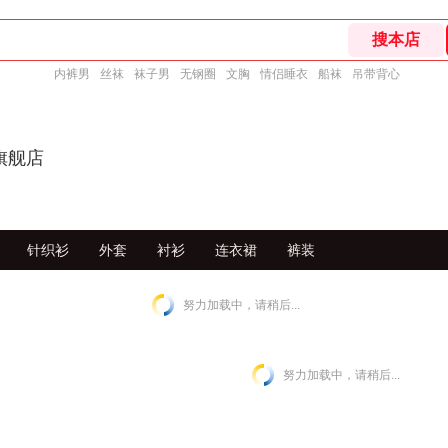
内裤男
丝袜
袜子男
无钢圈
文胸
情侣睡衣
船袜
吊带背心
图旗舰店
针织衫
外套
衬衫
连衣裙
裤装
努力加载中，请稍后...
努力加载中，请稍后...