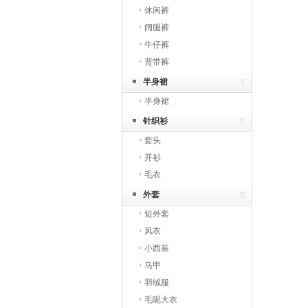
休闲裤
阔腿裤
牛仔裤
背带裤
半身裙
半身裙
针织衫
套头
开衫
毛衣
外套
短外套
风衣
小西装
马甲
羽绒服
毛呢大衣