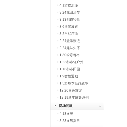
4.1嬉皮浪漫
3.24花田清梦
3.13都市牧歌
3.6浪漫波嬉
3.2自然序曲
2.24盐系漫迹
2.24趣味失序
1.30粉彩都市
1.23都市轻户外
1.16都市田园
1.9智性通勤
1.5野餐季轻甜叙事
12.26春色寰游
12.19新年胶囊系列
商场同款
4.13逐光
3.23逐氧夏日