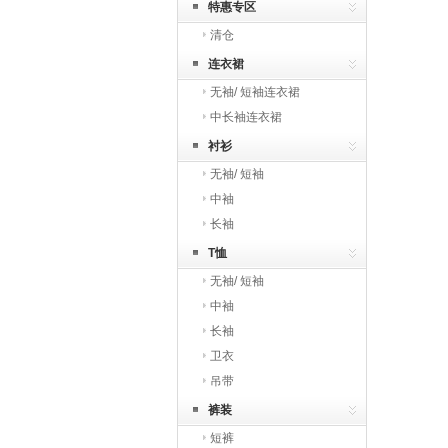
特惠专区
清仓
连衣裙
无袖/ 短袖连衣裙
中长袖连衣裙
衬衫
无袖/ 短袖
中袖
长袖
T恤
无袖/ 短袖
中袖
长袖
卫衣
吊带
裤装
短裤